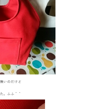
無いのだけど
た。ふふ＾＾