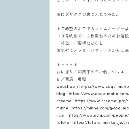
なぜか、サインを入れるというコメン
おにぎりタグの裏に入れてみた。
＊ご希望のお色でカスタムオーダー承
（８号帆布で、２枚重ねのため
お値段
ご相談・ご要望などなど
お気軽にメッセージフォームからご連
＊＊＊＊＊
おにぎり／和菓子の布小物／ジュエリ
刻／兎馬 眞穂
webshop : https://www.coqu-maho
blog : https://www.coqu-maho.co
creema : https://www.creema.jp/c
minne : https://minne.com/@coqu
iichi : https://www.iichi.com/peop
tetote : https://tetote-market.jp/