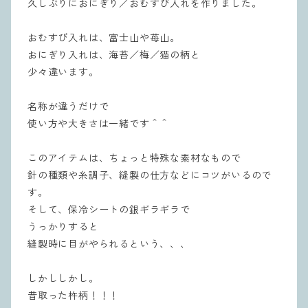
久しぶりにおにぎり／おむすび入れを作りました。
おむすび入れは、富士山や苺山。
おにぎり入れは、海苔／梅／猫の柄と
少々違います。
名称が違うだけで
使い方や大きさは一緒です＾＾
このアイテムは、ちょっと特殊な素材なもので
針の種類や糸調子、縫製の仕方などにコツがいるので
す。
そして、保冷シートの銀ギラギラで
うっかりすると
縫製時に目がやられるという、、、
しかししかし。
昔取った杵柄！！！