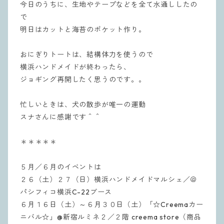
今日のうちに、生地やテープなどを全て水通ししたの
で
明日はカットと海苔のポケット作り。
おにぎりトートは、結構体力を使うので
横浜ハンドメイドが終わったら、
ジョギング再開したく思うのです。。
忙しいときは、犬の散歩が唯一の運動
スナさんに感謝です＾＾
＊＊＊＊＊
５月／６月のイベントは
２６（土）２７（日）横浜ハンドメイドマルシェ／＠
パシフィコ横浜C-22ブース
６月１６日（土）～６月３０日（土）「☆Creemaカー
ニバル☆」@新宿ルミネ２／２階 creema store（商品