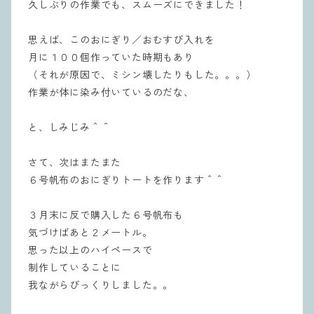
久しぶりの作業でも、スムーズにできました！
思えば、このおにぎり／おむすび入れを
月に１００個作っていた時期もあり
（それが原因で、ミシン壊したりもした。。。）
作業が体に染み付いているのだな、
と、しみじみ＾＾
さて、次はまたまた
６号帆布のおにぎりトートを作ります＾＾
３月末に反で購入した６号帆布も
気づけばあと２メートル。
思った以上のハイペースで
制作していることに
我ながらびっくりしました。。