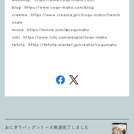
blog : https://www.coqu-maho.com/blog
creema : https://www.creema.jp/c/coqu-maho/item/o
nsale
minne : https://minne.com/@coqumaho
iichi : https://www.iichi.com/people/coqu-maho
tetote : https://tetote-market.jp/creator/coqumaho
おにぎりバッグシリーズ発送完了しました