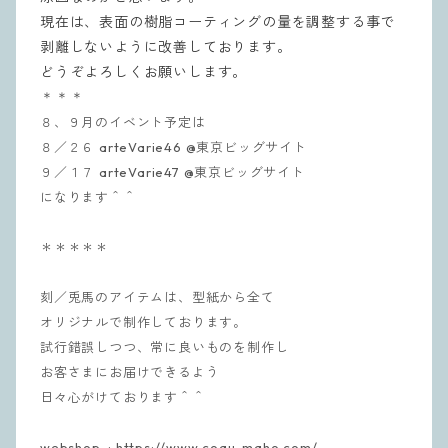
現在は、表面の樹脂コーティングの量を調整する事で
剥離しないように改善しております。
どうぞよろしくお願いします。
＊＊＊
８、９月のイベント予定は
８／２６ arteVarie46 @東京ビッグサイト
９／１７
arteVarie47 @東京ビッグサイト
になります＾＾
＊＊＊＊＊
刻／兎馬のアイテムは、型紙から全て
オリジナルで制作しております。
試行錯誤しつつ、常に良いものを制作し
お客さまにお届けできるよう
日々心がけております＾＾
webshop : https://www.coqu-maho.com/