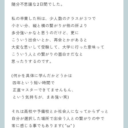
随分不思議な2日間でした。
私の卒業した科は、少人数のクラスが３つで
小さい分、縦と横の繋がりが他の所より
多分強いかなと思うのだけど、更に
こういう出会いとか、再会とかがあると
大変な思いして受験して、大学に行った意味って
こういう人との繋がりの面白さだなと
思ったりするのです。
(何かを具体に学んだかどうかは
四年という短い時間で
正直マスターできてませんもん、
という気持ちが、まあ
強い笑)
それは高校や予備校とか社会人になってからずっと
自分が選択した場所で出会う人との繋がりの中で
常に感じる事でもあります( ^ω^ )