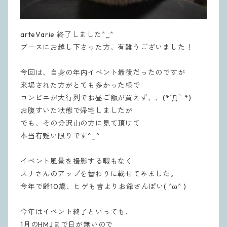
arteVarie 終了しました^_^
ブースにお越し下さった方、有難うございました！
今回は、自身の年内イベント最後だったのですが
来場された方がとても多かった様で
コンビニが大行列でお昼ご飯が買えず、、(*´Д｀*)
お腹すいた状態で帰宅しましたが
でも、その分沢山の方に見て頂けて
本当有難い限りです^_^
イベント風景を撮影する暇もなく
スナさんのアップを替わりに載せてみました。
今年で齢10歳、ヒゲも昔よりお爺さんぽい( ^ω^ )
今年はイベント終了といっても、
1月のHMJまで日が無いので