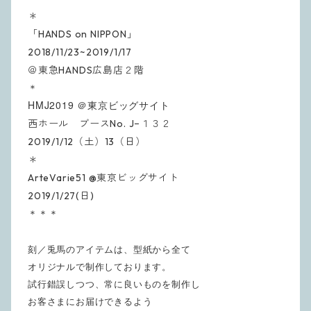
＊
「HANDS on NIPPON」
2018/11/23~2019/1/17
＠東急HANDS広島店２階
＊
HMJ2019 ＠東京ビッグサイト
西ホール ブースNo. J−１３２
2019/1/12（土）13（日）
＊
ArteVarie51 @東京ビッグサイト
2019/1/27(日)
＊＊＊
刻／兎馬のアイテムは、型紙から全て
オリジナルで制作しております。
試行錯誤しつつ、常に良いものを制作し
お客さまにお届けできるよう