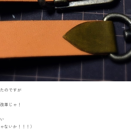
たのですが
改革じゃ！
い
ゃないか！！！）