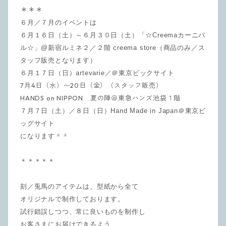
＊＊＊
６月／７月のイベントは
６月１６日（土）～６月３０日（土）「☆Creemaカーニバ
ル☆」@新宿ルミネ２／２階 creema store（商品のみ／ス
タッフ販売となります）
６月１７日（日）artevarie／＠東京ビックサイト
7月4日（水）〜20日（金）（スタッフ販売）
HANDS on NIPPON 夏の陣＠東急ハンズ池袋１階
７月７日（土）
／８日（日）Hand Made in Japan＠東京ビ
ッグサイト
になります＾＾
＊＊＊＊＊
刻／兎馬のアイテムは、型紙から全て
オリジナルで制作しております。
試行錯誤しつつ、常に良いものを制作し
お客さまにお届けできるよう